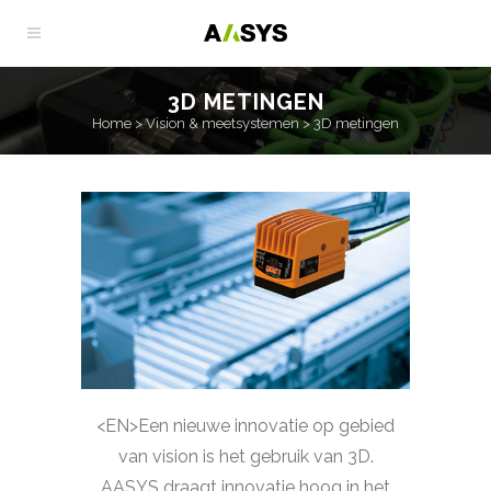
3D METINGEN
Home
>
Vision & meetsystemen
>
3D metingen
<EN>Een nieuwe innovatie op gebied
van vision is het gebruik van 3D.
AASYS draagt innovatie hoog in het